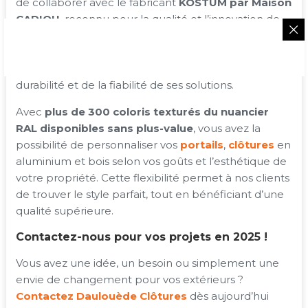
de collaborer avec le fabricant
KOSTUM par Maison
CADIOU
, reconnu pour la qualité et l’innovation de
ses produits. En 2025, KOSTUM va encore plus loin
en étendant la
garantie de son thermolaquage de
25 à 30 ans
, une preuve supplémentaire de la
durabilité et de la fiabilité de ses solutions.
Avec
plus de 300 coloris texturés du nuancier
RAL disponibles sans plus-value
, vous avez la
possibilité de personnaliser vos
portails
,
clôtures
en
aluminium et bois selon vos goûts et l’esthétique de
votre propriété. Cette flexibilité permet à nos clients
de trouver le style parfait, tout en bénéficiant d’une
qualité supérieure.
Contactez-nous pour vos projets en 2025 !
Vous avez une idée, un besoin ou simplement une
envie de changement pour vos extérieurs ?
Contactez Daulouède Clôtures
dès aujourd’hui