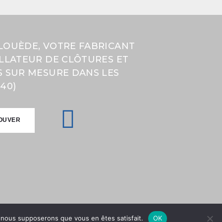
LOUÈDE, VOTRE FABRICANT
ALLATEUR DE CLÔTURES ET
S SUR MESURE DANS LES
40)
OUVER
OUVER
e, nous supposerons que vous en êtes satisfait.
OK
onfidentialité
|
Mentions légales