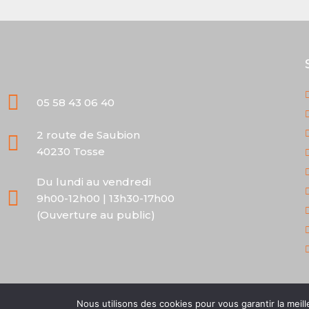
05 58 43 06 40
2 route de Saubion
40230 Tosse
Du lundi au vendredi
9h00-12h00 | 13h30-17h00
(Ouverture au public)
Nous utilisons des cookies pour vous garantir la meill
Daulouède Clôtures ©
2026
| Tous dr