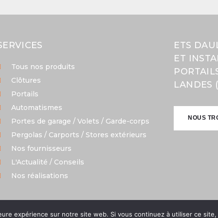
SERVICES
ETS DAU
ET INST
Tous nos produits
PORTAIL
Clôtures
LANDES (
Portails
Automatismes
NOUS TR
Portes de garage / Volets / Garde-corps
Pergolas / Carports / Stores extérieurs
NOUS TR
Nos fournisseurs
L'Actualité / Conseils
Nos réalisations
eure expérience sur notre site web. Si vous continuez à utiliser ce sit
oits réservés | Réalisation
Nouveausoft.com
|
Politique de c