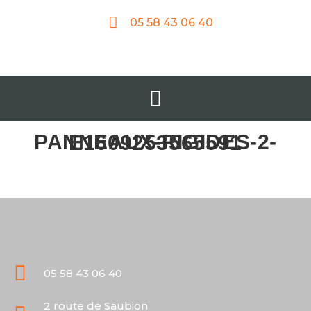
05 58 43 06 40
PANNEAUX-RIGIDES-2-E1609253565591
05 58 43 06 40
2 route de Saubion