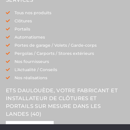
Tous nos produits
Clôtures
Portails
Automatismes
Portes de garage / Volets / Garde-corps
Pergolas / Carports / Stores extérieurs
Nos fournisseurs
L'Actualité / Conseils
Nos réalisations
ETS DAULOUÈDE, VOTRE FABRICANT ET
INSTALLATEUR DE CLÔTURES ET
PORTAILS SUR MESURE DANS LES
LANDES (40)
NOUS TROUVER