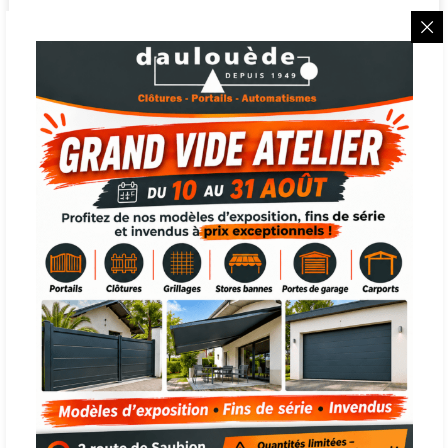
Intégration harmonieuse dans le paysage
Les clôtures écran double face en matériaux durables
sont disponibles dans une variété de styles, de
couleurs et de textures, vous permettant de choisir
une clôture qui s’intègre harmonieusement à votre
environnement tout en respectant des principes
écologiques.
Adaptabilité et personnalisation
Les matériaux durables offrent une grande flexibilité
de design. Que vous préfériez une apparence
naturelle imitant le bois ou un style plus moderne en
métal, vous pouvez personnaliser votre clôture selon
vos préférences esthétiques sans compromettre les
avantages écologiques.
Opter pour une clôture écran double face en
matériaux durables présente de nombreux avantages