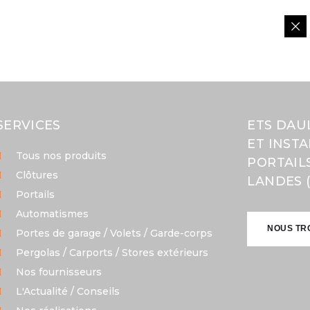
SERVICES
ETS DAU
ET INST
Tous nos produits
PORTAIL
Clôtures
LANDES (
Portails
Automatismes
NOUS TR
Portes de garage / Volets / Garde-corps
Pergolas / Carports / Stores extérieurs
NOUS TR
Nos fournisseurs
L'Actualité / Conseils