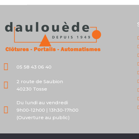
05 58 43 06 40
2 route de Saubion
40230 Tosse
Du lundi au vendredi
9h00-12h00 | 13h30-17h00
(Ouverture au public)