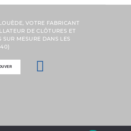
LOUÈDE, VOTRE FABRICANT
ALLATEUR DE CLÔTURES ET
S SUR MESURE DANS LES
40)
OUVER
OUVER