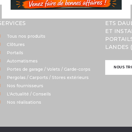
SERVICES
ETS DAU
ET INST
Tous nos produits
PORTAIL
Clôtures
LANDES (
Portails
Automatismes
NOUS TR
Portes de garage / Volets / Garde-corps
Pergolas / Carports / Stores extérieurs
NOUS TR
Nos fournisseurs
L'Actualité / Conseils
Nos réalisations