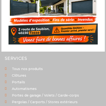
05 58 43 06 40
2 route de Saubion
40230 Tosse
Du lundi au vendredi
9h00-12h00 | 13h30-17h00
(Ouverture au public)
SERVICES
Tous nos produits
Clôtures
Portails
Automatismes
Portes de garage / Volets / Garde-corps
Pergolas / Carports / Stores extérieurs