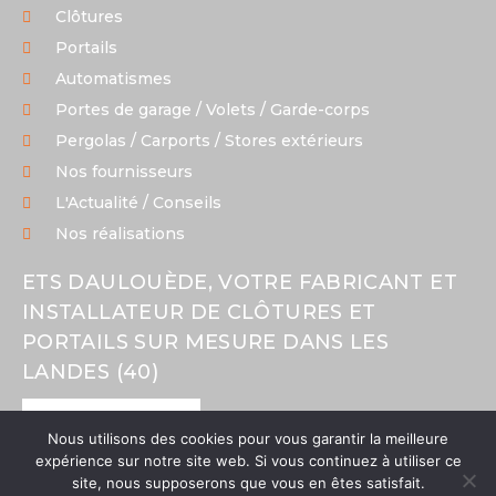
Clôtures
Portails
Automatismes
Portes de garage / Volets / Garde-corps
Pergolas / Carports / Stores extérieurs
Nos fournisseurs
L'Actualité / Conseils
Nos réalisations
ETS DAULOUÈDE, VOTRE FABRICANT ET
INSTALLATEUR DE CLÔTURES ET
PORTAILS SUR MESURE DANS LES
LANDES (40)
NOUS TROUVER
Nous utilisons des cookies pour vous garantir la meilleure
expérience sur notre site web. Si vous continuez à utiliser ce
NOUS TROUVER
site, nous supposerons que vous en êtes satisfait.