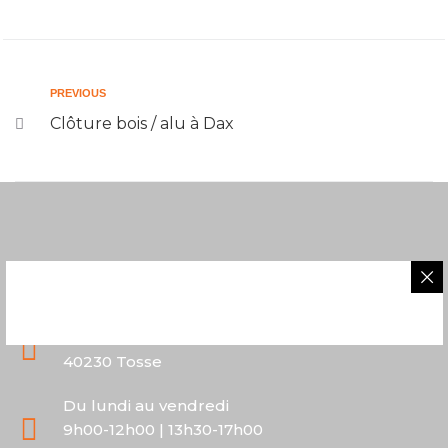
PREVIOUS
Clôture bois / alu à Dax
05 58 43 06 40
2 route de Saubion
40230 Tosse
Du lundi au vendredi
9h00-12h00 | 13h30-17h00