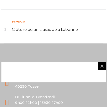
PREVIOUS
Clôture écran classique à Labenne
05 58 43 06 40
2 route de Saubion
40230 Tosse
Du lundi au vendredi
9h00-12h00 | 13h30-17h00