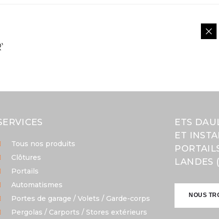
ORYZA CLOHÉAC à
SERVICES
ETS DAU
ET INST
Tous nos produits
PORTAIL
Clôtures
LANDES (
Portails
Automatismes
NOUS TR
Portes de garage / Volets / Garde-corps
Pergolas / Carports / Stores extérieurs
NOUS TR