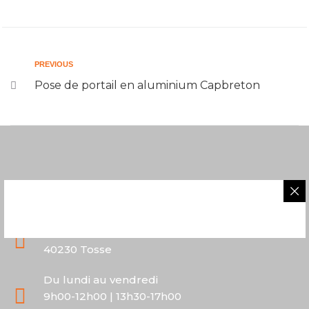
PREVIOUS
Pose de portail en aluminium Capbreton
05 58 43 06 40
2 route de Saubion
40230 Tosse
Du lundi au vendredi
9h00-12h00 | 13h30-17h00